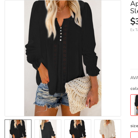
Ap
Sl
$
Ex T
AVA
col
siz